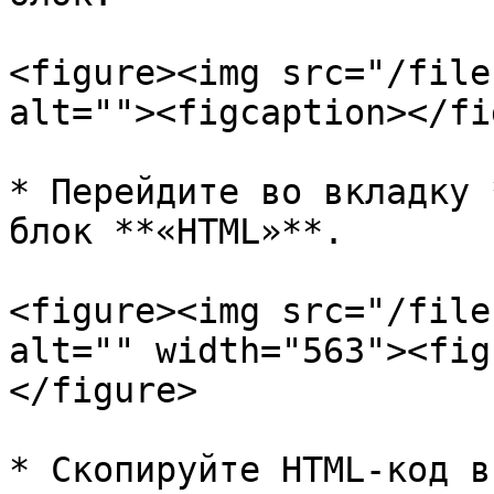
<figure><img src="/file
alt=""><figcaption></fi
* Перейдите во вкладку 
блок **«HTML»**.

<figure><img src="/file
alt="" width="563"><fig
</figure>

* Cкопируйте HTML-код в