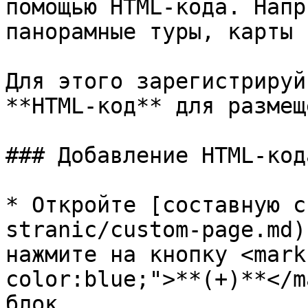
помощью HTML-кода. Напр
панорамные туры, карты 
Для этого зарегистрируй
**HTML-код** для размещ
### Добавление HTML-код
* Откройте [составную с
stranic/custom-page.md)
нажмите на кнопку <mark
color:blue;">**(+)**</m
блок.
