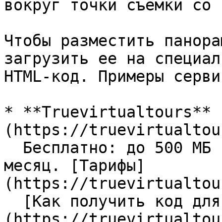
вокруг точки съемки со 
Чтобы разместить панора
загрузить ее на специал
HTML-код. Примеры серви
* **Truevirtualtours** 
(https://truevirtualtou
  Бесплатно: до 500 МБ на панораму. До 5 панорам в 
месяц. [Тарифы]
(https://truevirtualtou
  [Как получить код для вставки]
(https://truevirtualtou