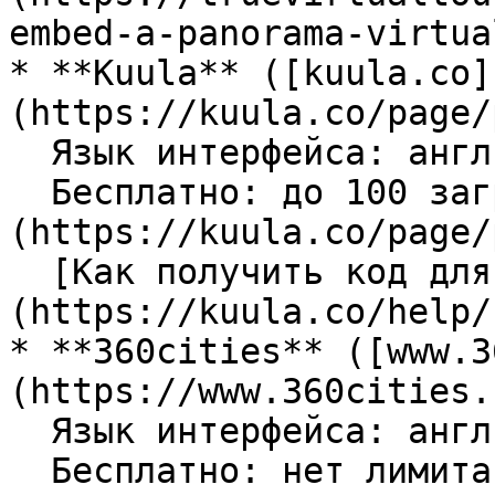
embed-a-panorama-virtua
* **Kuula** ([kuula.co]
(https://kuula.co/page/
  Язык интерфейса: английский.\

  Бесплатно: до 100 загрузок в месяц. [Тарифы]
(https://kuula.co/page/
  [Как получить код для вставки]
(https://kuula.co/help/
* **360cities** ([www.3
(https://www.360cities.
  Язык интерфейса: английский.\

  Бесплатно: нет лимита на загрузку или количество 