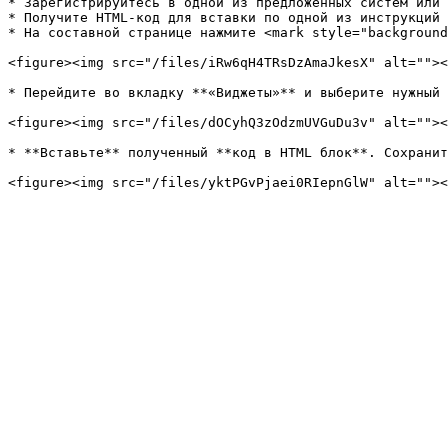
* Зарегистрируйтесь в одной из предложенных систем или 
* Получите HTML-код для вставки по одной из инструкций 
* На составной странице нажмите <mark style="background
<figure><img src="/files/iRw6qH4TRsDzAmaJkesX" alt=""><
* Перейдите во вкладку **«Виджеты»** и выберите нужный 
<figure><img src="/files/dOCyhQ3zOdzmUVGuDu3v" alt=""><
* **Вставьте** полученный **код в HTML блок**. Сохранит