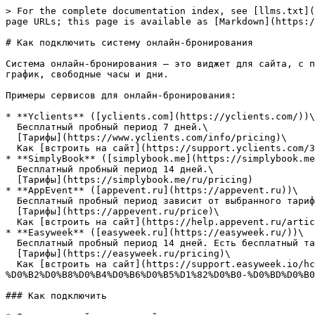
> For the complete documentation index, see [llms.txt](
page URLs; this page is available as [Markdown](https:/
# Как подключить систему онлайн-бронирования

Система онлайн-бронирования — это виджет для сайта, с п
график, свободные часы и дни.

Примеры сервисов для онлайн-бронирования:

* **Yclients** ([yclients.com](https://yclients.com/))\

  Бесплатный пробный период 7 дней.\

  [Тарифы](https://www.yclients.com/info/pricing)\

  Как [встроить на сайт](https://support.yclients.com/32-37-254)

* **SimplyBook** ([simplybook.me](https://simplybook.me
  Бесплатный пробный период 14 дней.\

  [Тарифы](https://simplybook.me/ru/pricing)

* **AppEvent** ([appevent.ru](https://appevent.ru))\

  Бесплатный пробный период зависит от выбранного тарифа, минимальный срок 5 дней.\

  [Тарифы](https://appevent.ru/price)\

  Как [встроить на сайт](https://help.appevent.ru/article/4616)

* **Easyweek** ([easyweek.ru](https://easyweek.ru/))\

  Бесплатный пробный период 14 дней. Есть бесплатный тариф.\

  [Тарифы](https://easyweek.ru/pricing)\

  Как [встроить на сайт](https://support.easyweek.io/hc/ru/articles/4420633577745-%D0%92%D1%81%D1%82%D1%80%D0%B0%D0%B8%D0%B2%D0%B0%D0%BD%D0%B8%D0%B5-
%D0%B2%D0%B8%D0%B4%D0%B6%D0%B5%D1%82%D0%B0-%D0%BD%D0%B0
### Как подключить
