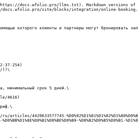
https://docs.wfolio.pro/llms.txt). Markdown versions of 
/docs.wfolio.pro/site/blocks/integration/online-booking.
омощью которого клиенты и партнеры могут бронировать зап
/))\

-%D0%BB%D1%8E%D0%B1%D0%BE%D0%B9-%D0%B2%D0%B5%D0%B1-%D1%8