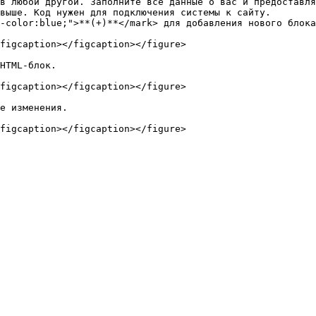
в любой другой. Заполните все данные о вас и предоставля
выше. Код нужен для подключения системы к сайту.

-color:blue;">**(+)**</mark> для добавления нового блока
figcaption></figcaption></figure>

HTML-блок.

figcaption></figcaption></figure>

е изменения.
