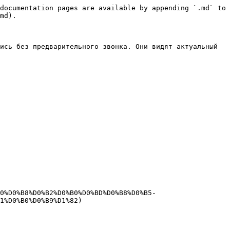
documentation pages are available by appending `.md` to 
md).

ись без предварительного звонка. Они видят актуальный 
1%D0%B0%D0%B9%D1%82)
