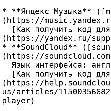
* **Яндекс Музыка** ([m
(https://music.yandex.r
  [Как получить код для вставки]
(https://yandex.ru/supp
* **SoundCloud** ([soun
(https://soundcloud.com/
  Язык интерфейса: английский.\

  [Как получить код для вставки]
(https://help.soundclou
us/articles/11500356682
player)
