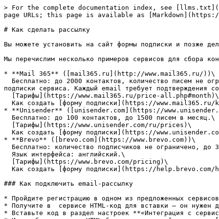
> For the complete documentation index, see [llms.txt](
page URLs; this page is available as [Markdown](https:/
# Как сделать рассылку

Вы можете установить на сайт формы подписки и позже дел
Мы перечислим несколько примеров сервисов для сбора кон
* **Mail 365** ([mail365.ru](http://www.mail365.ru/))\

  Бесплатно: до 2000 контактов, количество писем не ограничено. Бесплатно можно отправлять рассылку только по тем контактам, которые были собраны с помощью форм 
подписки сервиса. Каждый email требует подтверждения со
  [Тарифы](https://www.mail365.ru/price-all.php#month)\

  Как создать [форму подписки](https://www.mail365.ru/kb/subscription-form)

* **Unisender** ([unisender.com](https://www.unisender.
  Бесплатно: до 100 контактов, до 1500 писем в месяц.\

  [Тарифы](https://www.unisender.com/ru/prices)\

  Как создать [форму подписки](https://www.unisender.com/ru/support/subscribing-and-unsubscribing/embedded-form/create-signup-form)

* **Brevo** ([brevo.com](https://www.brevo.com))\

  Бесплатно: количество подписчиков не ограничено, до 300 писем в день.\

  Язык интерфейса: английский.\

  [Тарифы](https://www.brevo.com/pricing)\

  Как создать [форму подписки](https://help.brevo.com/hc/en-us/articles/208771869-Create-a-sign-up-form-in-Brevo)

### Как подключить email-рассылку

* Пройдите регистрацию в одном из предложенных сервисов
* Получите в  сервисе HTML-код для вставки — он нужен д
* Вставьте код в раздел настроек **«Интеграция с сервис