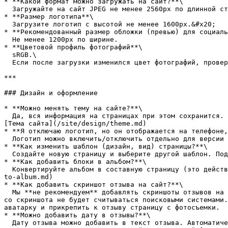
* **Какой формат можно загружать на сайт?**\

  Загружайте на сайт JPEG не менее 2560px по длинной стороне и PNG размером до 20 МБ. Уменьшить PNG можно на сайте [**https://tinypng.com**](https://tinypng.com/).

* **Размер логотипа**\

  Загрузите логотип с высотой не менее 1600px.&#x20;

* **Рекомендованный размер обложки (превью) для социаль
  Не менее 1200px по ширине.

* **Цветовой профиль фотографий**\

  sRGB.\

  Если после загрузки изменился цвет фотографий, проверьте их цветовой профиль. Для корректного отображения фото должны быть с профилем sRGB.

***

### Дизайн и оформление

* **Можно менять тему на сайте?**\

  Да, вся информация на страницах при этом сохранится. Вам нужно будет заново настроить цвета и шрифты на сайте, наполнение сайта при этом не изменится. Подробнее: 
[Тема сайта](/site/design/theme.md)

* **Я отключаю логотип, но он отображается на телефоне,
  Логотип можно включить/отключить отдельно для версии сайта на компьютере или на телефоне.

* **Как изменить шаблон (дизайн, вид) страницы?**\

  Создайте новую страницу и выберите другой шаблон. Подробнее: [Шаблоны страниц](/site/pages/page-template.md)

* **Как добавить блоки в альбом?**\

  Конвертируйте альбом в составную страницу (это действие необратимо) и добавьте нужные блоки. Подробнее здесь: [Как добавить блоки в альбом](/site/blocks/add-blocks-
to-album.md)

* **Как добавить скриншот отзыва на сайт?**\

  Мы **не рекомендуем** добавлять скриншоты отзывов на сайт. Так как отзывы — это **уникальный тематический текст**, который помогает продвижению вашего сайта. Текст 
со скриншота не будет считываться поисковыми системами.
аватарку и прикрепить к отзыву страницу с фотосъемки.

* **Можно добавить дату в отзывы?**\

  Дату отзыва можно добавить в текст отзыва. Автоматического отображения даты сейчас нет, чтобы отзывы были всегда молодыми и не устаревали.
