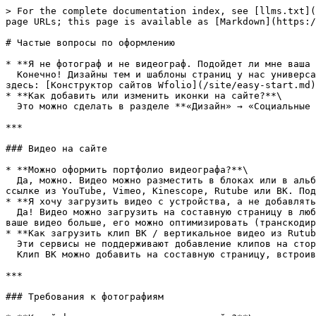
> For the complete documentation index, see [llms.txt](
page URLs; this page is available as [Markdown](https:/
# Частые вопросы по оформлению

* **Я не фотограф и не видеограф. Подойдет ли мне ваша 
  Конечно! Дизайны тем и шаблоны страниц у нас универсальные. Просто выберите подходящий вам вариант шаблона и вставьте тексты и изображения. Подробнее смотрите 
здесь: [Конструктор сайтов Wfolio](/site/easy-start.md)

* **Как добавить или изменить иконки на сайте?**\

  Это можно сделать в разделе **«Дизайн» → «Социальные сети»**: [Иконки на социальные сети](/site/design/social-media.md)

***

### Видео на сайте

* **Можно оформить портфолио видеографа?**\

  Да, можно. Видео можно разместить в блоках или в альбоме. Загрузите видео любого формата напрямую с устройства (до 300 МБ) или добавьте горизонтальное видео по 
ссылке из YouTube, Vimeo, Kinescope, Rutube или ВК. Под
* **Я хочу загрузить видео с устройства, а не добавлять
  Да! Видео можно загрузить на составную страницу в любой блок с медиа (где есть место для загрузки изображения или видео). Поддерживаемый размер — до 300 МБ. Если 
ваше видео больше, его можно оптимизировать (транскодир
* **Как загрузить клип ВК / вертикальное видео из Rutub
  Эти сервисы не поддерживают добавление клипов на сторонние ресурсы, поэтому нет возможности вставить их по ссылке.\

  Клип ВК можно добавить на составную страницу, встроив через HTML-код: [Как добавить HTML-код](/site/blocks/widgets/html-code.md)

***

### Требования к фотографиям
