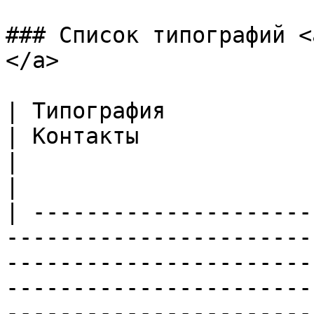
### Список типографий <
</a>

| Типография                                                                                                                                     
| Контакты                                                                                                                                                                             
|                                                      
|

| ---------------------
-----------------------
-----------------------
-----------------------
-----------------------