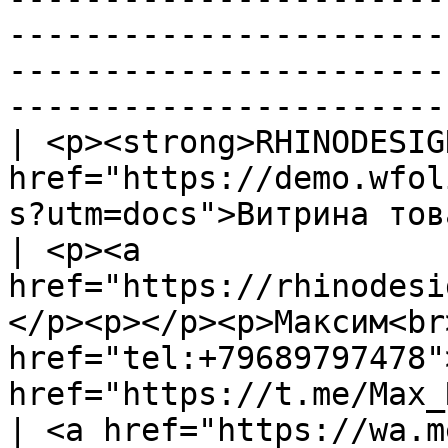
-----------------------
-----------------------
-----------------------
| <p><strong>RHINODESIG
href="https://demo.wfol
s?utm=docs">Витрина товаров</a
| <p><a 
href="https://rhinodesi
</p><p></p><p>Максим<br>
href="tel:+79689797478"
href="https://t.me/Max_Rh
| <a href="https://wa.m