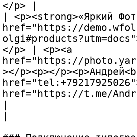
</p> |

| <p><strong>«Яркий Фот
href="https://demo.wfol
olgi#products?utm=docs"
</p> | <p><a 
href="https://photo.yar
></p><p></p><p>Андрей<br
href="tel:+79217925026"
href="https://t.me/Andr
|                                                      
|
