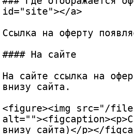
### Где отображается оф
id="site"></a>

Ссылка на оферту появля
#### На сайте

На сайте ссылка на офер
внизу сайта.

<figure><img src="/file
alt=""><figcaption><p>С
внизу сайта)</p></figca