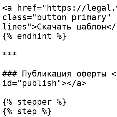
<a href="https://legal.
class="button primary" 
lines">Скачать шаблон</a
{% endhint %}

***

### Публикация оферты <
id="publish"></a>

{% stepper %}

{% step %}
