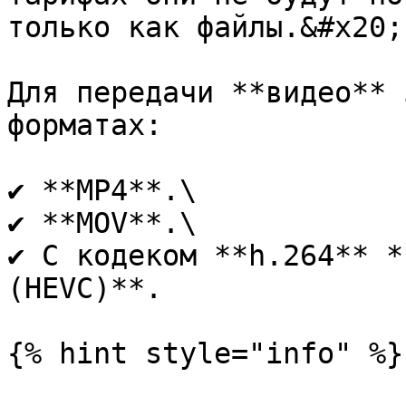
только как файлы.&#x20;

Для передачи **видео** 
форматах:

✔ **MP4**.\

✔ **MOV**.\

✔ С кодеком **h.264** *
(HEVC)**.

{% hint style="info" %}
