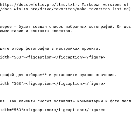
https://docs.wfolio.pro/llms.txt). Markdown versions of 
/docs.wfolio.pro/drive/favorites/make-favorites-list.md)
лерее — будет создан список избранных фотографий. Он дос
омментарии и контакты клиентов.

шите отбор фотографий в настройках проекта.

idth="563"><figcaption></figcaption></figure>

графий для отбора»** и установите нужное значение.

idth="563"><figcaption></figcaption></figure>

ия. Так клиенты смогут оставлять комментарии к фото посл
idth="563"><figcaption></figcaption></figure>
