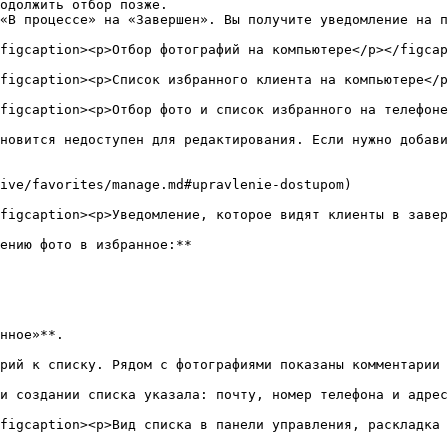
одолжить отбор позже.

«В процессе» на «Завершен». Вы получите уведомление на п
figcaption><p>Отбор фотографий на компьютере</p></figcap
figcaption><p>Список избранного клиента на компьютере</p
figcaption><p>Отбор фото и список избранного на телефоне
новится недоступен для редактирования. Если нужно добави
ive/favorites/manage.md#upravlenie-dostupom)

figcaption><p>Уведомление, которое видят клиенты в завер
ению фото в избранное:**

нное»**.

рий к списку. Рядом с фотографиями показаны комментарии 
и создании списка указала: почту, номер телефона и адрес
figcaption><p>Вид списка в панели управления, раскладка 