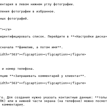
ентария в левом нижнем углу фотографии.

ления фотографии в избранное.

ных фотографий.

"></a>

идентифицировать список. Перейдите в **«Настройки диска»
сначала **фамилию, а потом имя**.

idth="563"><figcaption></figcaption></figure>

 и номер телефона.

пцию **«Запрашивать комментарий у клиента»**.

idth="563"><figcaption></figcaption></figure>

го. Для создания нужно указать контактные данные: **толь
ПК) или в нижней части экрана (на телефоне) можно посмот
 комментария.
