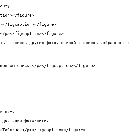
очту.

tion></figure>

></figcaption></figure>

</p></figcaption></figure>

ть в список другие фото, откройте список избранного в 
шенном списке</p></figcaption></figure>

к ним.

 доставки фотокниги.

«Таблица»</p></figcaption></figure>
