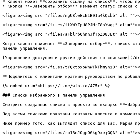
* Клиент может **сохранить ссылку на список**, чтобы пр
* Кнопка **«Завершить отбор»** изменит статус списка с 
<figure><img src="/files/ngU8lwEcN1B01a4kQcbb" alt=""><
<figure><img src="/files/ffXWYFpU8PJMrF8oYwqj" alt=""><
<figure><img src="/files/aFblrbQhnnJfTpZ08JEt" alt=""><
Когда клиент нажимает **«Завершить отбор»**, список ста
панели управления.

[Управление доступом и другие действия со списками](/dr
<figure><img src="/files/tYQxtoxoWnWTkThmyniD" alt=""><
**Поделитесь с клиентами кратким руководством по добавл
{% embed url="<https://t.me/wfolio/475>" %}

### Списки избранного в панели управления

Смотрите созданные списки в проекте во вкладке **«Избра
Под всеми списками показаны контакты клиента и коммента
Ниже пример того, как выглядит список для вас. Мария пр
<figure><img src="/files/ro1ReJOgpOGkgDxejGQA" alt=""><