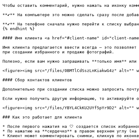
Чтобы оставить комментарий, нужно нажать на иконку комм
**✔** На компьютере это можно сделать сразу после добав
**✔** На телефоне сначала нужно перейти к списку выбран
{% endhint %}

#### Имя клиента <a href="#client-name" id="client-name
Имя клиента предлагается ввести всегда — это позволяет 
при создании избранного и продаже фотографий.

Полезно, если вам нужно запрашивать **только имя** или 
<figure><img src="/files/0BMTlCdSszLnKiakwG4z" alt="" w
#### Сбор контактов клиентов

Дополнительно при создании списка можно запросить почту
Если нужно получить другую информацию, то активируйте о
<figure><img src="/files/YBYL4CkKU2UYf5pYr9D2" alt="" w
### Как это работает для клиента

* После первого нажатия на 🤍 создается список избранно
* По нажатию на **сердечко** в правом верхнем углу (на 
* Клиент может комментировать снимки, кликнув по иконке