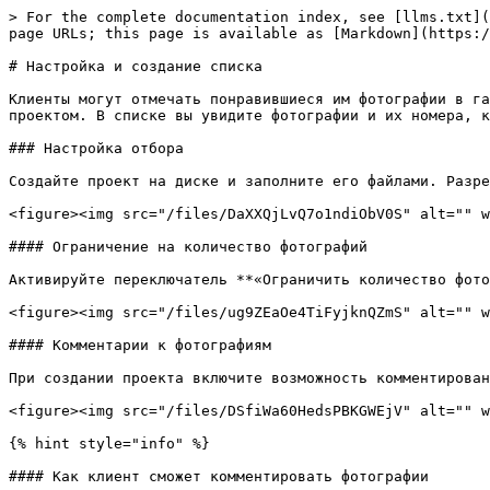
> For the complete documentation index, see [llms.txt](
page URLs; this page is available as [Markdown](https:/
# Настройка и создание списка

Клиенты могут отмечать понравившиеся им фотографии в га
проектом. В списке вы увидите фотографии и их номера, к
### Настройка отбора

Создайте проект на диске и заполните его файлами. Разре
<figure><img src="/files/DaXXQjLvQ7o1ndiObV0S" alt="" w
#### Ограничение на количество фотографий

Активируйте переключатель **«Ограничить количество фото
<figure><img src="/files/ug9ZEaOe4TiFyjknQZmS" alt="" w
#### Комментарии к фотографиям

При создании проекта включите возможность комментирован
<figure><img src="/files/DSfiWa60HedsPBKGWEjV" alt="" w
{% hint style="info" %}

#### Как клиент сможет комментировать фотографии
